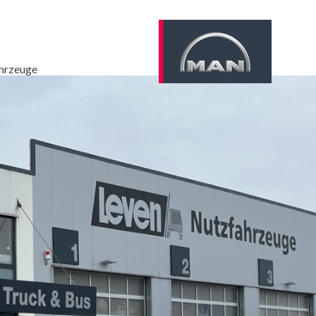
LEVEN
–
hrzeuge
MAN
Service
Partner
Mönchenglad
Leven
Nutzfahrzeuge
GmbH
&
Co.
KG
Instandsetzung